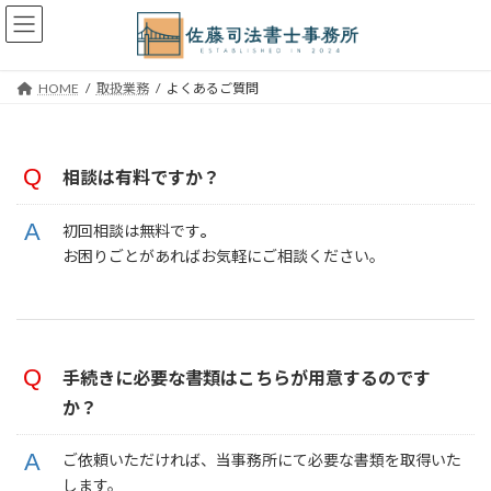
コ
ナ
HOME
取扱業務
よくあるご質問
ン
ビ
テ
ゲ
ン
ー
ツ
シ
相談は有料ですか
？
へ
ョ
ス
ン
初回相談は無料です
。
キ
に
お困りごとがあればお気軽にご相談ください。
ッ
移
プ
動
手続きに必要な書類は
こちらが用意するのです
か？
ご依頼いただければ、当事務所にて必要な書類を取得いた
します。